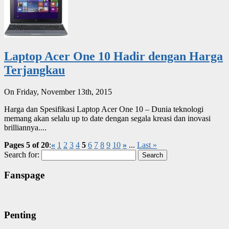
Laptop Acer One 10 Hadir dengan Harga
Terjangkau
On Friday, November 13th, 2015
Harga dan Spesifikasi Laptop Acer One 10 – Dunia teknologi
memang akan selalu up to date dengan segala kreasi dan inovasi
brilliannya....
Pages 5 of 20
:
«
1
2
3
4
5
6
7
8
9
10
»
...
Last »
Search for:
Fanspage
Penting