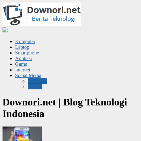
Komputer
Laptop
Smartphone
Aplikasi
Game
Internet
Social Media
Facebook
Twitter
Downori.net | Blog Teknologi
Indonesia