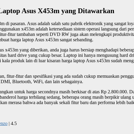
Laptop Asus X453m yang Ditawarkan
i pasaran. Asus adalah salah satu pabrik elektronik yang sangat loyal 
ggunakan x453m adalah ketersediaan sistem operasi langsung dari pe
itu fitur-fitur tambahan seperti DVD RW juga akan melengkapi produkti
mbuat harga laptop Asus x453m sangat sebanding.
s x453m yang diberikan, anda juga harus bersiap menghadapi beberap
itas hard drive yang cukup besar. Laptop ini hanya mengusung hard dri
kala produk lain di luar kisaran harga laptop Asus x453m sudah meng
fitur-fitur dan spesifikasi yang ada sudah cukup memuaskan penggu
HDMI, Bluetooth, WiFi, dan lain sebagainya.
kan untuk harga secondnya masih berkisar di atas Rp 2.800.000. Dar
 banderol harga terbilang sedang, beberapa orang masih berpikir ulan
kan merasa bahwa ada banyak sekali fitur baru dan performa lebih bai
enzo
|
4.5