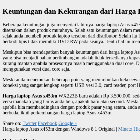
Keuntungan dan Kekurangan dari Harga 
Beberapa keuntungan juga menyertai lahirnya harga laptop Asus x453m d
disertakan dalam produk murahnya. Salah satu keuntungan dalam men
sejak anda membeli produk laptop tersebut dari distributor. Selain 
berbodi tipis tidak memiliki DVD RW pada sisinya. Tentu hal ini me
Meskipun bisa mendapatkan banyak keuntungan dari harga laptop Asu
yang bisa menjadi bahan pertimbangan adalah tidak tersedianya kapas
kurang mantap apabila prosesornya masih menggunakan dual core. Di 
menggunakan versi dual core saja.
Meski anda menemukan beberapa poin yang menimbulkan kekecewaan, 
koneksi yang sangat lengkap seperti USB vesi 3.0, card reader, port 
Harga laptop Asus x453m
WX223B baru adalah Rp 3.590.000, sedang
versi manakah yang harus anda beli, apakah baru atau second. Meski
apabila kita membandingkan dengan produk pasar yang setara, anda a
berbeda, ikuti perkembangan harga laptop Asus x453m.
Share on:
Twitter
Facebook
Google +
Harga laptop Asus x453m dengan Windows 8.1 Original
|
Minato Hi