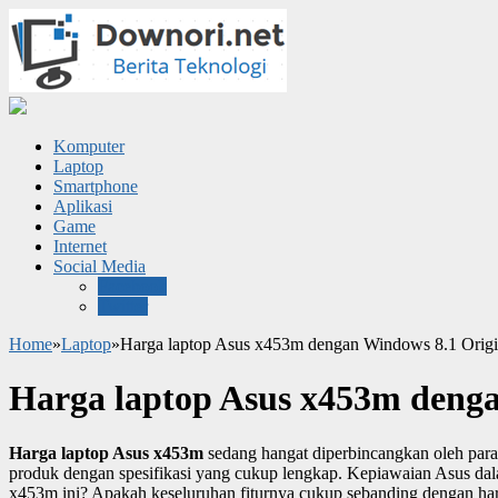
Komputer
Laptop
Smartphone
Aplikasi
Game
Internet
Social Media
Facebook
Twitter
Home
»
Laptop
»
Harga laptop Asus x453m dengan Windows 8.1 Origi
Harga laptop Asus x453m denga
Harga laptop Asus x453m
sedang hangat diperbincangkan oleh para 
produk dengan spesifikasi yang cukup lengkap. Kepiawaian Asus dala
x453m ini? Apakah keseluruhan fiturnya cukup sebanding dengan harga 