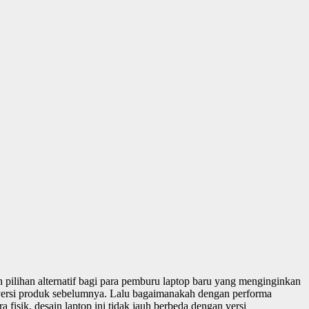
 pilihan alternatif bagi para pemburu laptop baru yang menginginkan
a versi produk sebelumnya. Lalu bagaimanakah dengan performa
fisik, desain laptop ini tidak jauh berbeda dengan versi