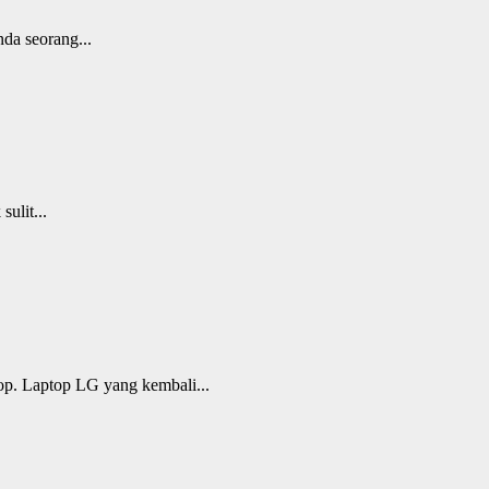
da seorang...
ulit...
op. Laptop LG yang kembali...