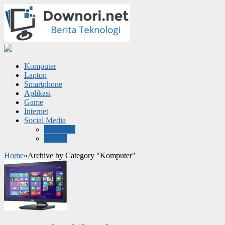
Komputer
Laptop
Smartphone
Aplikasi
Game
Internet
Social Media
Facebook
Twitter
Home
»
Archive by Category "Komputer"