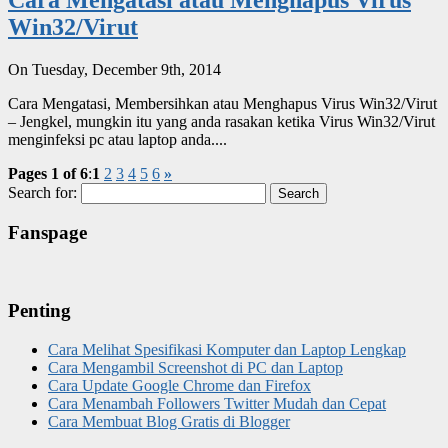
Win32/Virut
On Tuesday, December 9th, 2014
Cara Mengatasi, Membersihkan atau Menghapus Virus Win32/Virut
– Jengkel, mungkin itu yang anda rasakan ketika Virus Win32/Virut
menginfeksi pc atau laptop anda....
Pages 1 of 6
:
1
2
3
4
5
6
»
Search for:
Fanspage
Penting
Cara Melihat Spesifikasi Komputer dan Laptop Lengkap
Cara Mengambil Screenshot di PC dan Laptop
Cara Update Google Chrome dan Firefox
Cara Menambah Followers Twitter Mudah dan Cepat
Cara Membuat Blog Gratis di Blogger