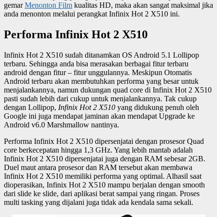
gemar
Menonton Film
kualitas HD, maka akan sangat maksimal jika
anda menonton melalui perangkat Infinix Hot 2 X510 ini.
Performa Infinix Hot 2 X510
Infinix Hot 2 X510 sudah ditanamkan OS Android 5.1 Lollipop
terbaru. Sehingga anda bisa merasakan berbagai fitur terbaru
android dengan fitur – fitur unggulannya. Meskipun Otomatis
Android terbaru akan membutuhkan performa yang besar untuk
menjalankannya, namun dukungan quad core di Infinix Hot 2 X510
pasti sudah lebih dari cukup untuk menjalankannya. Tak cukup
dengan Lollipop,
Infinix Hot 2 X510
yang didukung penuh oleh
Google ini juga mendapat jaminan akan mendapat Upgrade ke
Android v6.0 Marshmallow nantinya.
Performa Infinix Hot 2 X510 dipersenjatai dengan prosesor Quad
core berkecepatan hingga 1,3 GHz. Yang lebih mantab adalah
Infinix Hot 2 X510 dipersenjatai juga dengan RAM sebesar 2GB.
Duel maut antara prosesor dan RAM tersebut akan membawa
Infinix Hot 2 X510 memiliki performa yang optimal. Alhasil saat
dioperasikan, Infinix Hot 2 X510 mampu berjalan dengan smooth
dari slide ke slide, dari aplikasi berat sampai yang ringan. Proses
multi tasking yang dijalani juga tidak ada kendala sama sekali.