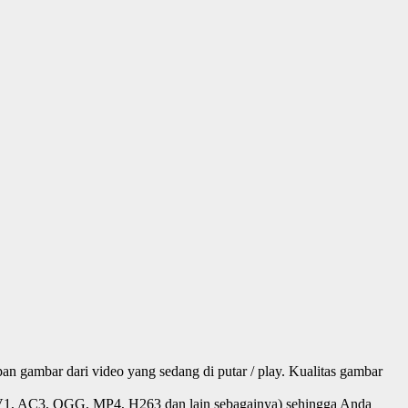
n gambar dari video yang sedang di putar / play. Kualitas gambar
V1, AC3, OGG, MP4, H263 dan lain sebagainya) sehingga Anda