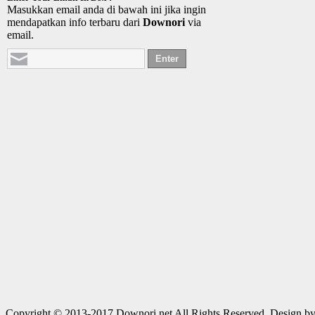
Masukkan email anda di bawah ini jika ingin
mendapatkan info terbaru dari
Downori
via
email.
Copyright © 2013-2017 Downori.net All Rights Reserved. Design b