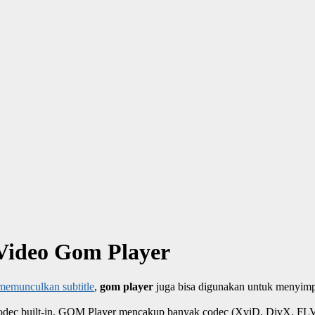
 Video Gom Player
memunculkan subtitle
,
gom player
juga bisa digunakan untuk menyimpa
odec built-in. GOM Player mencakup banyak codec (XviD, DivX, FL