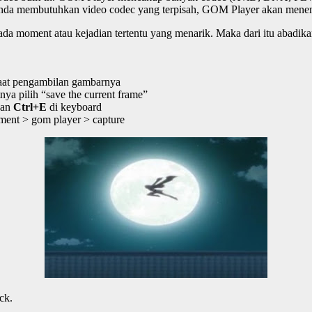
ika anda membutuhkan video codec yang terpisah, GOM Player akan men
i ada moment atau kejadian tertentu yang menarik. Maka dari itu abadi
 saat pengambilan gambarnya
nya pilih “save the current frame”
kan
Ctrl+E
di keyboard
ment > gom player > capture
ck.