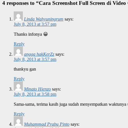
4 responses to “Cara Screenshot Full Screen di Vide
Linda Wahyuningrum
says:
July 8, 2013 at 3:57 pm
Thanks infonya 😀
Reply
angga hakKerZz
says:
July 8, 2013 at 3:57 pm
thankyu gan
Reply
Minato Hienzo
says:
July 8, 2013 at 3:58 pm
Sama-sama, terima kasih juga sudah menyempatkan waktunya u
Reply
Muhammad Prabu Pinto
says: