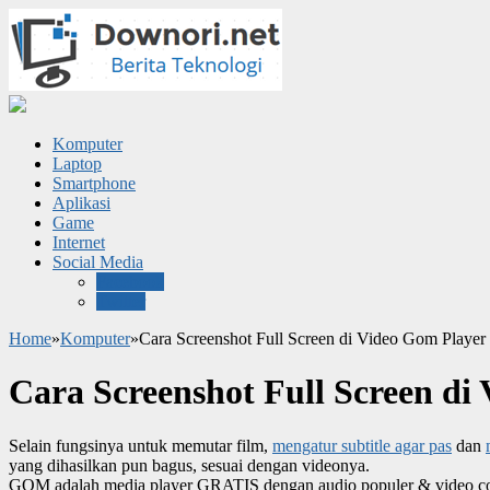
Komputer
Laptop
Smartphone
Aplikasi
Game
Internet
Social Media
Facebook
Twitter
Home
»
Komputer
»
Cara Screenshot Full Screen di Video Gom Player
Cara Screenshot Full Screen di
Selain fungsinya untuk memutar film,
mengatur subtitle agar pas
dan
yang dihasilkan pun bagus, sesuai dengan videonya.
GOM adalah media player GRATIS dengan audio populer & video c