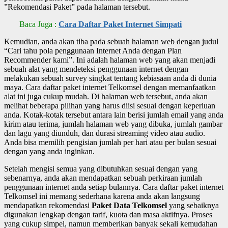
”Rekomendasi Paket” pada halaman tersebut.
Baca Juga :
Cara Daftar Paket Internet Simpati
Kemudian, anda akan tiba pada sebuah halaman web dengan judul
“Cari tahu pola penggunaan Internet Anda dengan Plan
Recommender kami”. Ini adalah halaman web yang akan menjadi
sebuah alat yang mendeteksi penggunaan internet dengan
melakukan sebuah survey singkat tentang kebiasaan anda di dunia
maya. Cara daftar paket internet Telkomsel dengan memanfaatkan
alat ini juga cukup mudah. Di halaman web tersebut, anda akan
melihat beberapa pilihan yang harus diisi sesuai dengan keperluan
anda. Kotak-kotak tersebut antara lain berisi jumlah email yang anda
kirim atau terima, jumlah halaman web yang dibuka, jumlah gambar
dan lagu yang diunduh, dan durasi streaming video atau audio.
Anda bisa memilih pengisian jumlah per hari atau per bulan sesuai
dengan yang anda inginkan.
Setelah mengisi semua yang dibutuhkan sesuai dengan yang
sebenarnya, anda akan mendapatkan sebuah perkiraan jumlah
penggunaan internet anda setiap bulannya. Cara daftar paket internet
Telkomsel ini memang sederhana karena anda akan langsung
mendapatkan rekomendasi
Paket Data Telkomsel
yang sebaiknya
digunakan lengkap dengan tarif, kuota dan masa aktifnya. Proses
yang cukup simpel, namun memberikan banyak sekali kemudahan