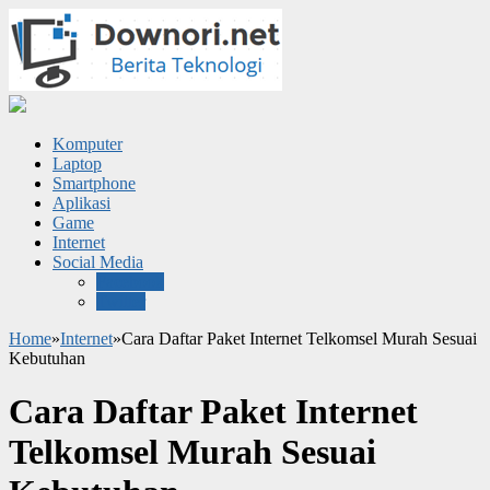
Komputer
Laptop
Smartphone
Aplikasi
Game
Internet
Social Media
Facebook
Twitter
Home
»
Internet
»
Cara Daftar Paket Internet Telkomsel Murah Sesuai
Kebutuhan
Cara Daftar Paket Internet
Telkomsel Murah Sesuai