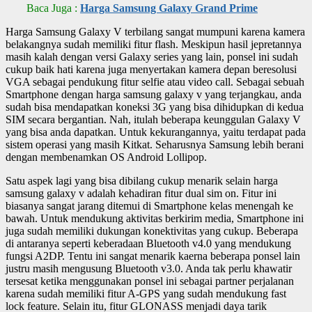
Baca Juga :
Harga Samsung Galaxy Grand Prime
Harga Samsung Galaxy V terbilang sangat mumpuni karena kamera
belakangnya sudah memiliki fitur flash. Meskipun hasil jepretannya
masih kalah dengan versi Galaxy series yang lain, ponsel ini sudah
cukup baik hati karena juga menyertakan kamera depan beresolusi
VGA sebagai pendukung fitur selfie atau video call. Sebagai sebuah
Smartphone dengan harga samsung galaxy v yang terjangkau, anda
sudah bisa mendapatkan koneksi 3G yang bisa dihidupkan di kedua
SIM secara bergantian. Nah, itulah beberapa keunggulan Galaxy V
yang bisa anda dapatkan. Untuk kekurangannya, yaitu terdapat pada
sistem operasi yang masih Kitkat. Seharusnya Samsung lebih berani
dengan membenamkan OS Android Lollipop.
Satu aspek lagi yang bisa dibilang cukup menarik selain harga
samsung galaxy v adalah kehadiran fitur dual sim on. Fitur ini
biasanya sangat jarang ditemui di Smartphone kelas menengah ke
bawah. Untuk mendukung aktivitas berkirim media, Smartphone ini
juga sudah memiliki dukungan konektivitas yang cukup. Beberapa
di antaranya seperti keberadaan Bluetooth v4.0 yang mendukung
fungsi A2DP. Tentu ini sangat menarik kaerna beberapa ponsel lain
justru masih mengusung Bluetooth v3.0. Anda tak perlu khawatir
tersesat ketika menggunakan ponsel ini sebagai partner perjalanan
karena sudah memiliki fitur A-GPS yang sudah mendukung fast
lock feature. Selain itu, fitur GLONASS menjadi daya tarik