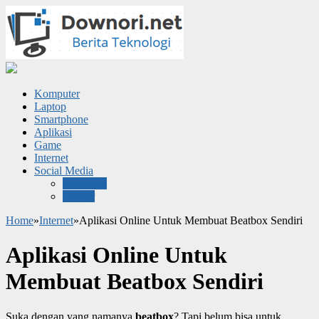
Komputer
Laptop
Smartphone
Aplikasi
Game
Internet
Social Media
Facebook
Twitter
Home
»
Internet
»
Aplikasi Online Untuk Membuat Beatbox Sendiri
Aplikasi Online Untuk
Membuat Beatbox Sendiri
Suka dengan yang namanya
beatbox
? Tapi belum bisa untuk