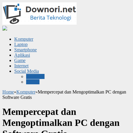
Komputer
Laptop
Smartphone
Aplikasi
Game
Internet
Social Media
Facebook
Twitter
Home
»
Komputer
»
Mempercepat dan Mengoptimalkan PC dengan
Software Gratis
Mempercepat dan
Mengoptimalkan PC dengan