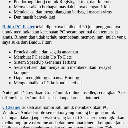
Pendorong kinerja untuk Registry, sistem, dan Internet
Menyelesaikan berbagai masalah hanya dengan 1 klik
Mendeteksi dan menghilangkan berbagai macam virus
Dan masih banyak lagi
Baidu PC Faster
telah dipercaya lebih dari 39 juta penggunanya
untuk meningkatkan kecepatan PC secara optimal dan tentu saja
gratis. Ringan dan tidak terlalu membebani memory ram, itulah yang
saya suka dari Baidu. Fitur:
Proteksi online dari segala ancaman
Membuat PC selalu Up To Date
Sistem SpeedUp Generasi Terbaru
Secara efisien dan menyeluruh membersihkan riwayat
komputer
Dapat menghitung lamanya Booting
Mengembalikan PC ke kondisi terbaik
Note
: pilih ‘Download Gratis’ untuk online installer, sedangkan ‘Get
offline installer’ untuk installasi tanpa koneksi internet.
CCleaner
adalah alat nomor satu untuk membersihkan PC
Windows Anda dari file sementara yang kurang berguna untuk
disimpan dalam jangka waktu yang lama. CCleaner memungkinkan
melindungi privasi online anda dan membuat kinerja komputer jauh
lebih cepat dari sebelumnya dan cukup aman digunakan. Tak