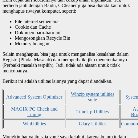
berbeda jauh dengan Baidu, CCleaner juga bisa diandalkan untuk
menghapus riwayat komputer, seperti:
File internet sementara
Cookie dan Cache
Dokumen baru-baru ini
Mengosongkan Recycle Bin
Memory buangan
Selain menghapus, bisa juga untuk menganalisa kesalahan dalam
Registri (Pindai Masalah) dan memperbaiki jika menemukannya
(Perbaiki masalah terpilih). Jadi, tidak ada alasan untuk tidak
mencobanya.
Berikut ini adalah utilitas lainnya yang dapat diandalkan.
Winzip system utilities
Advanced System Optimizer
Syste
suite
MAGIX PC Check and
Au
TuneUp Utilities
Tuning
Boo
WinUtilities
Glary Utilities
Comodo
Mungkin hanya itu saja yang saya ketahui, karena belum terlalu