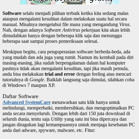
Software
selalu menjadi pilihan terbaik ketika kita sedang malas
ataupun mengalami kesulitan dalam melakukan suatu hal secara
manual. Misalnya mengetahui file mana yang mengandung
Virus
.
Nah, dengan adanya
Software Antivirus
pekerjaan kita akan lebih
dimudahkan hanya dengan beberapa klik saja dan menunggu
beberapa saat sampai proses pemeriksaan selesai.
Meskipun begitu, cara pengoperasian software berbeda-beda, ada
yang mudah dan ada juga yang rumit. Namun itu kembali pada diri
masing-masing, jika sudah berpengalaman dalam hal komputer
pastinya tidak akan mengalami kesulitan, tapi jika masih pemula,
anda bisa melakukan
trial and error
dengan feeling atau mencari
tutorialnya di
Google
. Baiklah langsung saja dimulai, silahkan coba
di Windows 7 maupun XP.
Daftar Software
Advanced SystemCare
menawarkan satu
klik hanya untuk
melindungi, memperbaiki, membersihkan, dan mengoptimalkan PC
anda secara menyeluruh. Dengan lebih dari 150 juta download di
seluruh dunia, tentu saja
Utility
yang satu ini bisa dipercaya dan
jangan diragukan lagi kemampuannya untuk menjaga kesehatan PC
anda dari adware, spyware, malware, etc. Fitur: