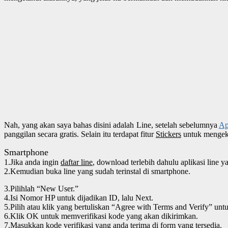
Nah, yang akan saya bahas disini adalah Line, setelah sebelumnya
Ap
panggilan secara gratis. Selain itu terdapat fitur
Stickers
untuk mengeks
Smartphone
1.Jika anda ingin
daftar line
, download terlebih dahulu aplikasi lin
2.Kemudian buka line yang sudah terinstal di smartphone.
3.Pilihlah “New User.”
4.Isi Nomor HP untuk dijadikan ID, lalu Next.
5.Pilih atau klik yang bertuliskan “Agree with Terms and Verify” un
6.Klik OK untuk memverifikasi kode yang akan dikirimkan.
7.Masukkan kode verifikasi yang anda terima di form yang tersedia.