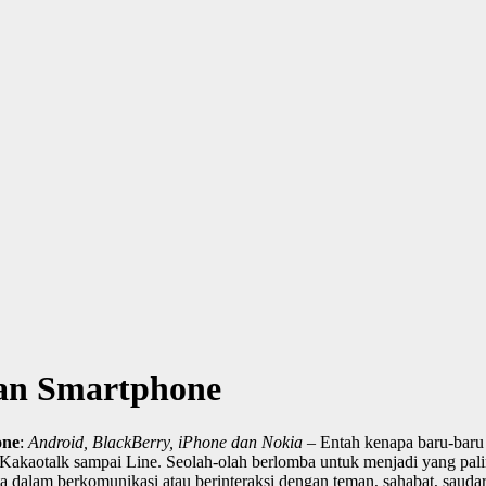
dan Smartphone
one
:
Android, BlackBerry, iPhone dan Nokia
– Entah kenapa baru-baru 
kaotalk sampai Line. Seolah-olah berlomba untuk menjadi yang paling
a dalam berkomunikasi atau berinteraksi dengan teman, sahabat, sauda