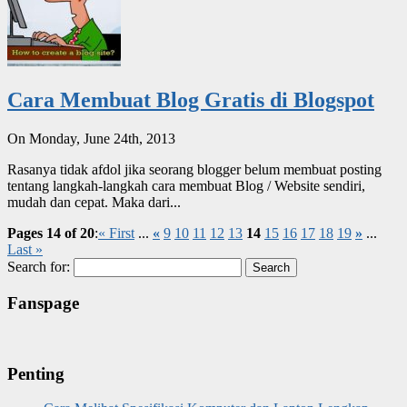
Cara Membuat Blog Gratis di Blogspot
On Monday, June 24th, 2013
Rasanya tidak afdol jika seorang blogger belum membuat posting
tentang langkah-langkah cara membuat Blog / Website sendiri,
mudah dan cepat. Maka dari...
Pages 14 of 20
:
« First
...
«
9
10
11
12
13
14
15
16
17
18
19
»
...
Last »
Search for:
Fanspage
Penting