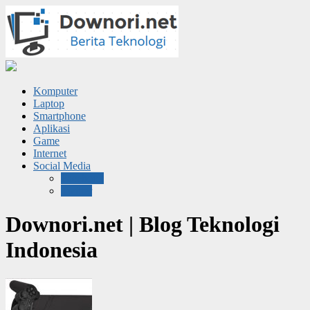
Komputer
Laptop
Smartphone
Aplikasi
Game
Internet
Social Media
Facebook
Twitter
Downori.net | Blog Teknologi
Indonesia